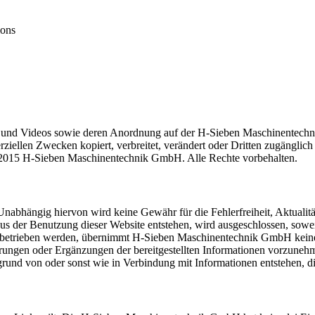
ions
nen und Videos sowie deren Anordnung auf der H-Sieben Maschinentech
rziellen Zwecken kopiert, verbreitet, verändert oder Dritten zugänglic
ht 2015 H-Sieben Maschinentechnik GmbH. Alle Rechte vorbehalten.
abhängig hiervon wird keine Gewähr für die Fehlerfreiheit, Aktualität,
us der Benutzung dieser Website entstehen, wird ausgeschlossen, soweit
ten betrieben werden, übernimmt H-Sieben Maschinentechnik GmbH kein
ngen oder Ergänzungen der bereitgestellten Informationen vorzunehm
rund von oder sonst wie in Verbindung mit Informationen entstehen, di