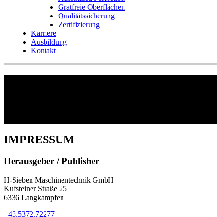
Gratfreie Oberflächen
Qualitätssicherung
Zertifizierung
Karriere
Ausbildung
Kontakt
Impressum
IMPRESSUM
Herausgeber / Publisher
H-Sieben Maschinentechnik GmbH
Kufsteiner Straße 25
6336 Langkampfen
+43.5372.72277