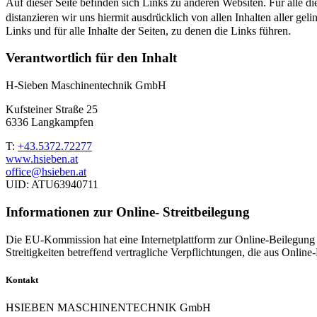
Auf dieser Seite befinden sich Links zu anderen Websiten. Für alle d
distanzieren wir uns hiermit ausdrücklich von allen Inhalten aller gel
Links und für alle Inhalte der Seiten, zu denen die Links führen.
Verantwortlich für den Inhalt
H-Sieben Maschinentechnik GmbH
Kufsteiner Straße 25
6336 Langkampfen
T:
+43.5372.72277
www.hsieben.at
office@hsieben.at
UID: ATU63940711
Informationen zur Online- Streitbeilegung
Die EU-Kommission hat eine Internetplattform zur Online-Beilegung vo
Streitigkeiten betreffend vertragliche Verpflichtungen, die aus Onli
Kontakt
HSIEBEN MASCHINENTECHNIK GmbH