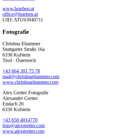
www.hsieben.at
office@hsieben.at
UID: ATU63940711
Fotografie
Christina Ehammer
Stuttgarter Straße 16a
6330 Kufstein
Tirol · Österreich
+43 664 301 75 78
mail@christinaehammer.com
www.christinaehammer.com
Alex Gretter Fotografie
Alexander Gretter
Endach 20
6330 Kufstein
+43 650 4014770
foto@alexgretter.com
www.alexgretter.com