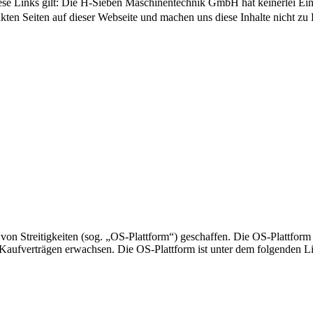
iese Links gilt: Die H-Sieben Maschinentechnik GmbH hat keinerlei Einf
inkten Seiten auf dieser Webseite und machen uns diese Inhalte nicht zu
n Streitigkeiten (sog. „OS-Plattform“) geschaffen. Die OS-Plattform d
ne-Kaufverträgen erwachsen. Die OS-Plattform ist unter dem folgenden L